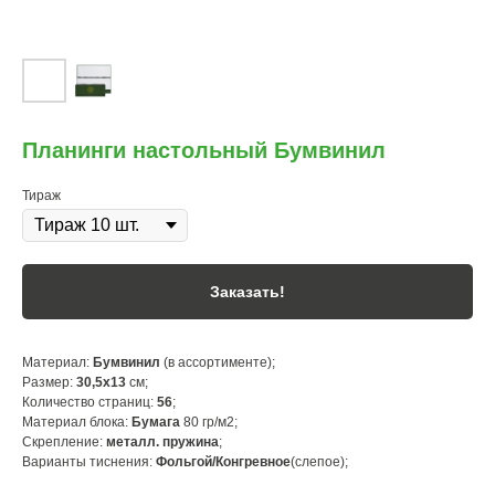
Планинги настольный Бумвинил
Тираж
Заказать!
Материал:
Бумвинил
(в ассортименте);
Размер:
30,5х13
см;
Количество страниц:
56
;
Материал блока:
Бумага
80 гр/м2;
Скрепление:
металл. пружина
;
Варианты тиснения:
Фольгой/Конгревное
(слепое);