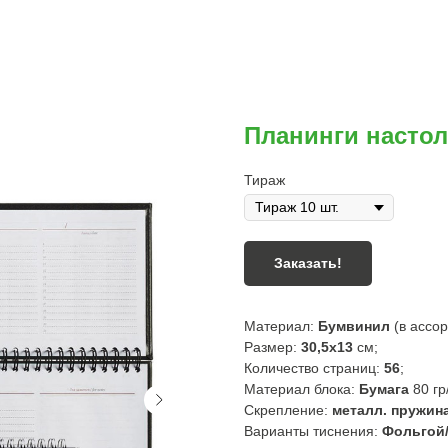
Планинги насто
Тираж
Заказать!
Материал:
Бумвинил
(в ассор
Размер:
30,5х13
см;
Количество страниц:
56
;
Материал блока:
Бумага
80 гр
Скрепление:
металл. пружин
Варианты тиснения:
Фольгой