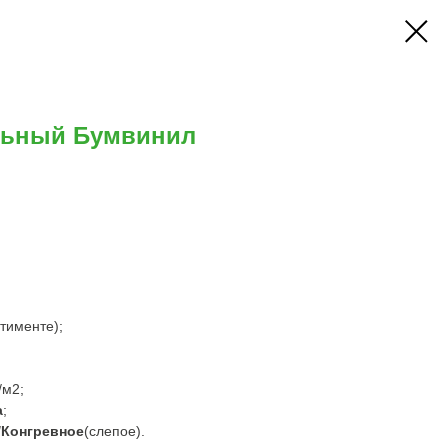
льный Бумвинил
тименте);
/м2;
а
;
/Конгревное
(слепое).