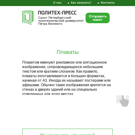
О нас
Как заказать?
Контакты
Отправить
Санкт-Петербургский
макет
политехнический университет
Петра Великого
+7 (812) 552-77-17
polytechpress@yandex.ru
+7 (812) 550-40-14
Напишите нам
Прием заказов:
Копицентр:
ПН-ПТ: с 10:00 до 17:30
Плакаты
ПН-ПТ: с 09:00 до 17:30
Плакатом именуют рекламное или агитационное
изображение, сопровождающееся небольшим
текстом или кратким слоганом. Как правило,
плакаты изготавливаются в больших форматах,
начиная от А3. Иногда их называют постерами или
афишами. Обычно такие изображения крепятся на
стенах и дверях зданий или на специально
отведенных для этого местах.